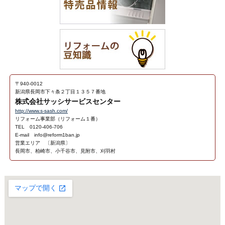
〒940-0012
新潟県長岡市下々条２丁目１３５７番地
株式会社サッシサービスセンター
http://www.s-sash.com/
リフォーム事業部（リフォーム１番）
TEL 0120-406-706
E-mail info@reform1ban.jp
営業エリア 〔新潟県〕
長岡市、柏崎市、小千谷市、見附市、刈羽村